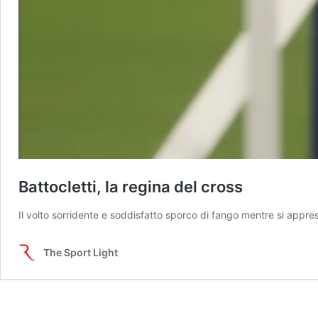
Battocletti, la regina del cross
Il volto sorridente e soddisfatto sporco di fango mentre si appres
The Sport Light