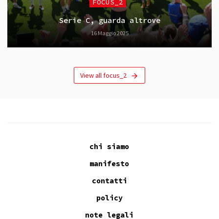
FOCUS_2
Serie C, guarda altrove
16 Maggio 2025
View all focus_2
chi siamo
manifesto
contatti
policy
note legali