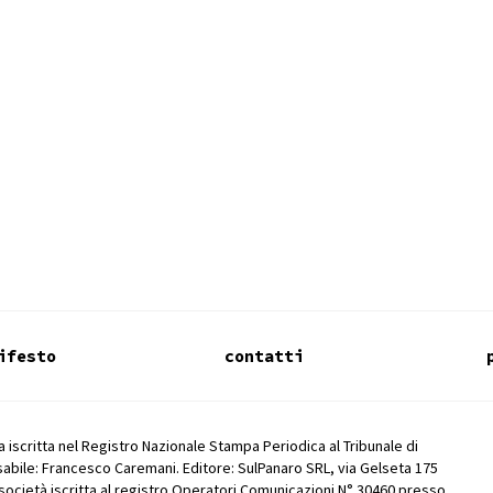
ifesto
contatti
 iscritta nel Registro Nazionale Stampa Periodica al Tribunale di
abile: Francesco Caremani. Editore: SulPanaro SRL, via Gelseta 175
società iscritta al registro Operatori Comunicazioni N° 30460 presso