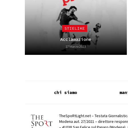
STIELIKE
Acclamazione
17 Marzo 2023
chi siamo
man
TheSpoRtLight.net – Testata Giornalistica
Modena aut. 27/2021 – direttore respons
– 41038 San Felice sul Panaro (Modena), 