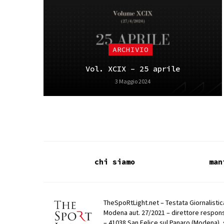
ARCHIVIO
Vol. XCIX – 25 aprile
3 Maggio 2024
chi siamo
man
TheSpoRtLight.net – Testata Giornalistica
Modena aut. 27/2021 – direttore respons
– 41038 San Felice sul Panaro (Modena), 