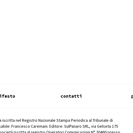
ifesto
contatti
 iscritta nel Registro Nazionale Stampa Periodica al Tribunale di
abile: Francesco Caremani. Editore: SulPanaro SRL, via Gelseta 175
società iscritta al registro Operatori Comunicazioni N° 30460 presso