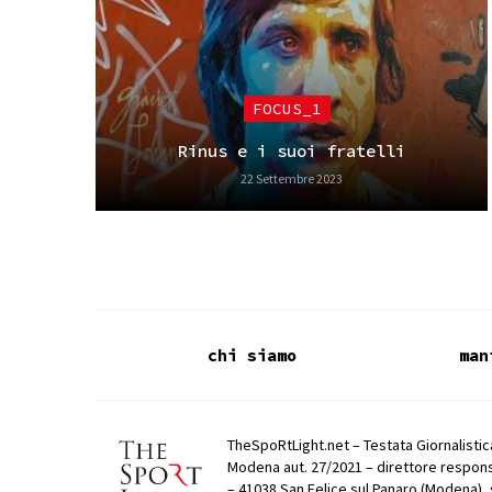
FOCUS_1
Rinus e i suoi fratelli
22 Settembre 2023
chi siamo
man
TheSpoRtLight.net – Testata Giornalistica
Modena aut. 27/2021 – direttore respons
– 41038 San Felice sul Panaro (Modena), 