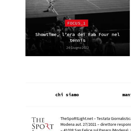
FOCUS_1
Showtime, l’era dei Fab Four nel
tennis
24 Giugno 2022
chi siamo
man
TheSpoRtLight.net – Testata Giornalistica
Modena aut. 27/2021 – direttore respons
– 41038 San Felice sul Panaro (Modena), 