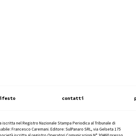
ifesto
contatti
 iscritta nel Registro Nazionale Stampa Periodica al Tribunale di
abile: Francesco Caremani. Editore: SulPanaro SRL, via Gelseta 175
società iscritta al registro Operatori Comunicazioni N° 30460 presso