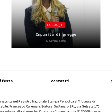
FOCUS_1
Impunità di gregge
27 Gennaio 2023
ifesto
contatti
 iscritta nel Registro Nazionale Stampa Periodica al Tribunale di
abile: Francesco Caremani. Editore: SulPanaro SRL, via Gelseta 175
società iscritta al registro Operatori Comunicazioni N° 30460 presso