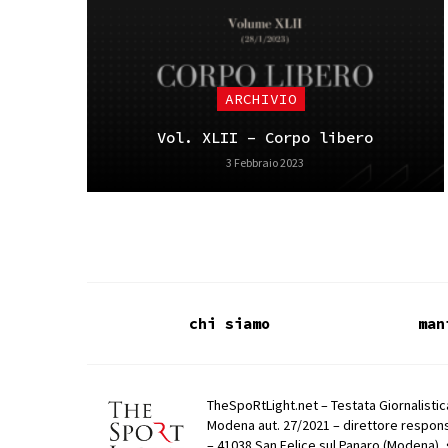
ARCHIVIO
Vol. XLII – Corpo libero
3 Febbraio 2023
chi siamo
man
TheSpoRtLight.net – Testata Giornalistica
Modena aut. 27/2021 – direttore respons
– 41038 San Felice sul Panaro (Modena), 