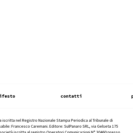
ifesto
contatti
 iscritta nel Registro Nazionale Stampa Periodica al Tribunale di
abile: Francesco Caremani. Editore: SulPanaro SRL, via Gelseta 175
società iscritta al registro Operatori Comunicazioni N° 30460 presso