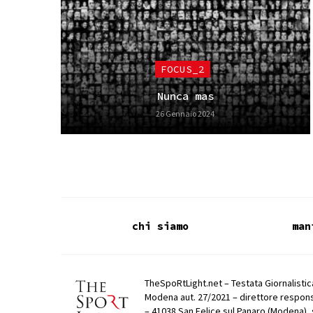
FOCUS_2
Nunca mas
26 Gennaio 2024
chi siamo
man
TheSpoRtLight.net – Testata Giornalistica
Modena aut. 27/2021 – direttore respons
– 41038 San Felice sul Panaro (Modena), 