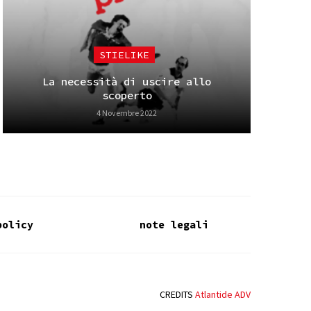
STIELIKE
La necessità di uscire allo
scoperto
4 Novembre 2022
policy
note legali
CREDITS
Atlantide ADV