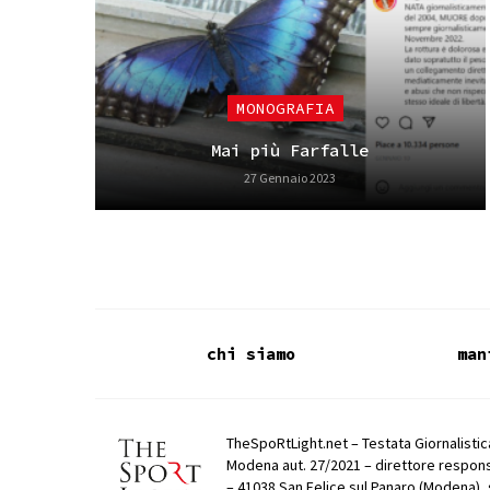
MONOGRAFIA
Mai più Farfalle
27 Gennaio 2023
chi siamo
man
TheSpoRtLight.net – Testata Giornalistica
Modena aut. 27/2021 – direttore respons
– 41038 San Felice sul Panaro (Modena), 