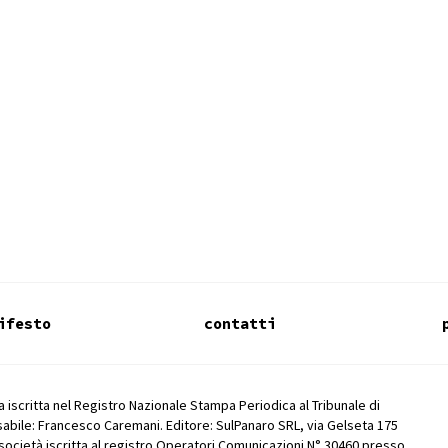
ifesto
contatti
 iscritta nel Registro Nazionale Stampa Periodica al Tribunale di
abile: Francesco Caremani. Editore: SulPanaro SRL, via Gelseta 175
società iscritta al registro Operatori Comunicazioni N° 30460 presso