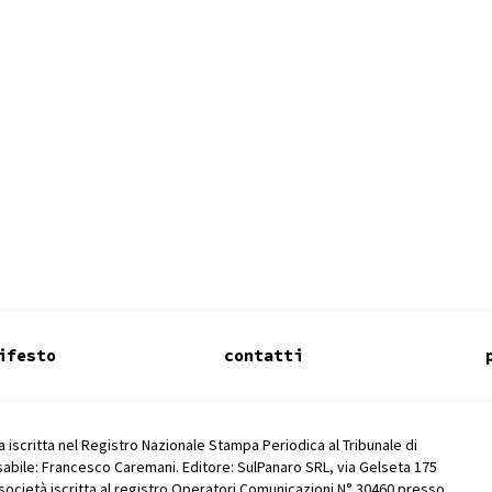
ifesto
contatti
 iscritta nel Registro Nazionale Stampa Periodica al Tribunale di
abile: Francesco Caremani. Editore: SulPanaro SRL, via Gelseta 175
società iscritta al registro Operatori Comunicazioni N° 30460 presso