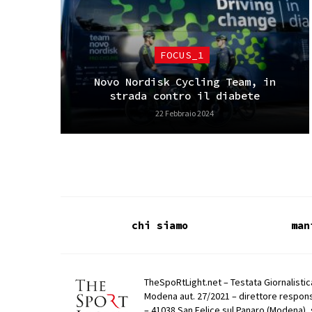
FOCUS_1
Novo Nordisk Cycling Team, in
strada contro il diabete
22 Febbraio 2024
chi siamo
man
TheSpoRtLight.net – Testata Giornalistica
Modena aut. 27/2021 – direttore respons
– 41038 San Felice sul Panaro (Modena), 