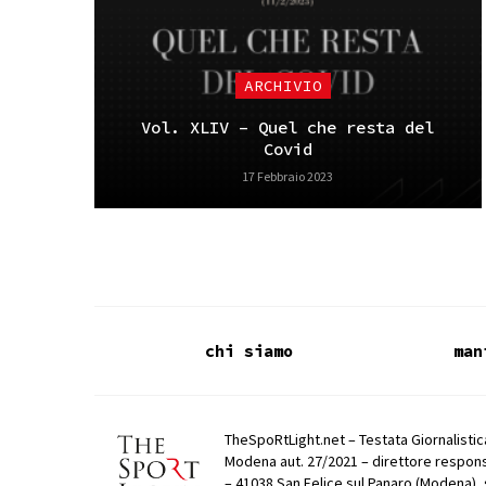
ARCHIVIO
Vol. XLIV – Quel che resta del
Covid
17 Febbraio 2023
chi siamo
man
TheSpoRtLight.net – Testata Giornalistica
Modena aut. 27/2021 – direttore respons
– 41038 San Felice sul Panaro (Modena), 