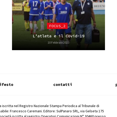
FOCUS_2
L’atleta e il Covid-19
10 Febbraio 2023
ifesto
contatti
 iscritta nel Registro Nazionale Stampa Periodica al Tribunale di
abile: Francesco Caremani. Editore: SulPanaro SRL, via Gelseta 175
società iscritta al registro Operatori Comunicazioni N° 30460 presso