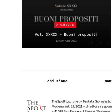
ARCHIVIO
Vol. XXXIX – Buoni propositi
13 Gennaio 2023
chi siamo
man
TheSpoRtLight.net – Testata Giornalistica
Modena aut. 27/2021 – direttore respons
– 41038 San Felice sul Panaro (Modena), 