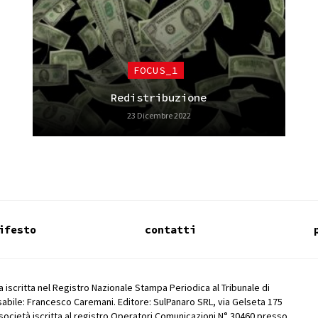
FOCUS_1
Redistribuzione
23 Dicembre 2022
ifesto
contatti
 iscritta nel Registro Nazionale Stampa Periodica al Tribunale di
abile: Francesco Caremani. Editore: SulPanaro SRL, via Gelseta 175
società iscritta al registro Operatori Comunicazioni N° 30460 presso