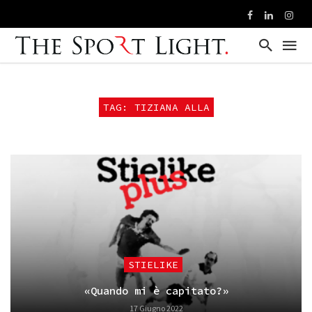
TAG: TIZIANA ALLA
STIELIKE
«Quando mi è capitato?»
17 Giugno 2022