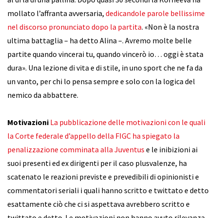
mollato l’affranta avversaria,
dedicandole parole bellissime
nel discorso pronunciato dopo la partita
. «Non è la nostra
ultima battaglia – ha detto Alina –. Avremo molte belle
partite quando vincerai tu, quando vincerò io… oggi è stata
dura». Una lezione di vita e di stile, in uno sport che ne fa da
un vanto, per chi lo pensa sempre e solo con la logica del
nemico da abbattere.
Motivazioni
La pubblicazione delle motivazioni con le quali
la Corte federale d’appello della FIGC ha spiegato la
penalizzazione comminata alla Juventus
e le inibizioni ai
suoi presenti ed ex dirigenti per il caso plusvalenze, ha
scatenato le reazioni previste e prevedibili di opinionisti e
commentatori seriali i quali hanno scritto e twittato e detto
esattamente ciò che ci si aspettava avrebbero scritto e
twittato e detto. Le motivazioni non hanno avuto rilevanza