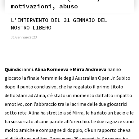
motivazioni, abuso
L'INTERVENTO DEL 31 GENNAIO DEL
NOSTRO LIBERO
31 Gennaio 2023
Quindici
anni.
Alina Korneeva
e
Mirra Andreeva
hanno
giocato la finale femminile degli Australian Open Jr. Subito
dopo il punto conclusivo, che ha regalato il primo titolo
dello Slam ad Alina, c’è stato un momento dall’alto impatto
emotivo, con l’abbraccio tra le lacrime delle due giocatrici
sotto rete. Alina ha stretto a sé Mirra, le ha dato un bacio e le
ha sussurrato alcune parole all’orecchio. Le due ragazze sono
molto amiche e compagne di doppio, c’è un rapporto che va
al di là di una pallina. Dopo quasi 30 secondi la Korneeva ha