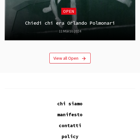
OPEN
Chiedi chi era Orlando Polmonari
11 Marzo 2024
View all Open
chi siamo
manifesto
contatti
policy