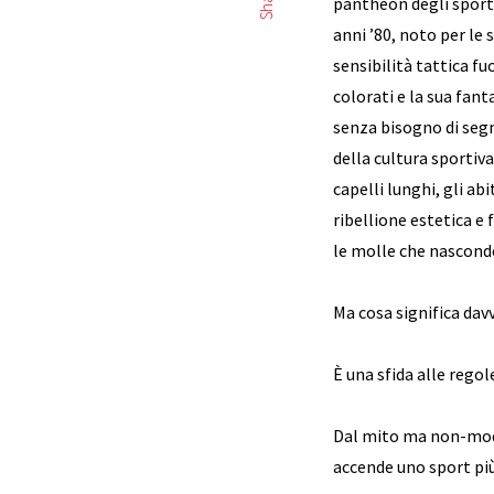
Share
pantheon degli sporti
anni ’80, noto per le 
sensibilità tattica f
colorati e la sua fant
senza bisogno di segn
della cultura sportiv
capelli lunghi, gli ab
ribellione estetica e 
le molle che nasconde
Ma cosa significa dav
È una sfida alle rego
Dal mito ma non-mo
accende uno sport più