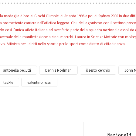
la medaglia d’oro ai Giochi Olimpici di Atlanta 1996 e poi di Sydney 2000 in due diffe
a promettente carriera nell’atletica leggera. Chiude l’agonismo con il settimo posto 
do così l’unica atleta italiana ad aver fatto parte della squadra nazionale assoluta d
 invernale della manifestazione a cinque cerchi. Laurea in Scienze Motorie con moltepl
o. Attivista per i diritti nello sport e per lo sport come diritto di cittadinanza.
antonella bellutti
Dennis Rodman
il sesto cerchio
John 
tackle
valentino rossi
Nazionali,