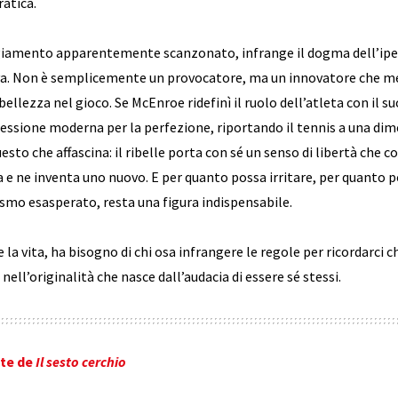
ratica.
giamento apparentemente scanzonato, infrange il dogma dell’iper-
 Non è semplicemente un provocatore, ma un innovatore che mett
di bellezza nel gioco. Se McEnroe ridefinì il ruolo dell’atleta con 
sessione moderna per la perfezione, riportando il tennis a una di
uesto che affascina: il ribelle porta con sé un senso di libertà che 
a e ne inventa uno nuovo. E per quanto possa irritare, per quanto 
smo esasperato, resta una figura indispensabile.
la vita, ha bisogno di chi osa infrangere le regole per ricordarci 
ell’originalità che nasce dall’audacia di essere sé stessi.
ate de
Il sesto cerchio