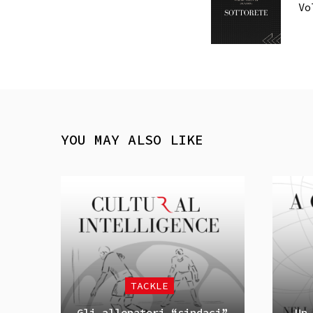
Vo
YOU MAY ALSO LIKE
TACKLE
Gli allenatori “sindaci”
Un