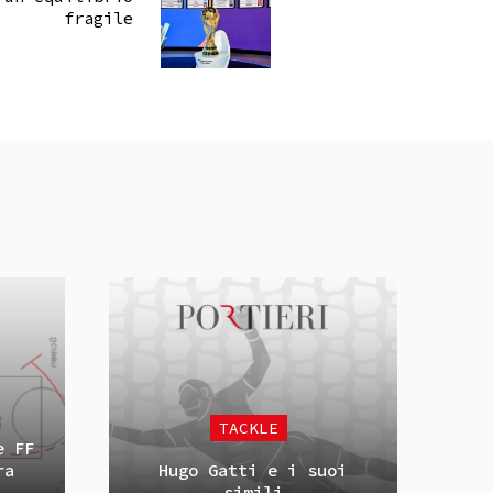
fragile
TACKLE
e FF
ra
Hugo Gatti e i suoi
simili