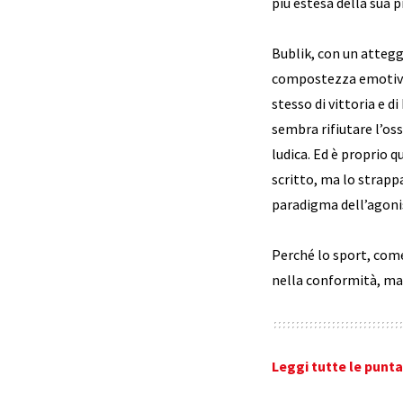
più estesa della sua p
Bublik, con un atteg
compostezza emotiva.
stesso di vittoria e 
sembra rifiutare l’os
ludica. Ed è proprio q
scritto, ma lo strapp
paradigma dell’agoni
Perché lo sport, come 
nella conformità, ma n
Leggi tutte le punt