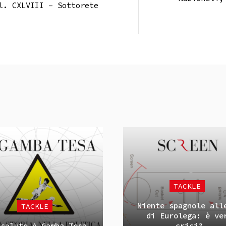
l. CXLVIII – Sottorete
TACKLE
Niente spagnole all
TACKLE
di Eurolega: è ve
 saluto A Gamba Tesa
crisi?