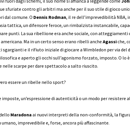
vi fuori dagli schemi, il suo nome si affianca a leggende come
Joh
sue sfuriate contro gli arbitri ma anche per il suo stile di gioco uni
uori dal comune. O
Dennis Rodman
, il re dell’imprevedibilità NBA, 
asia tattica, un difensore feroce, un rimbalzista instancabile, capa
are punti. La sua ribellione era anche sociale, con atteggiamenti 
a americana. Ma in un certo senso erano ribelli anche
Agassi
che, c
iti sgargianti e il rifiuto iniziale di giocare a Wimbledon per via de
filosofica e aperto gli occhi sull’agonismo forzato, imposto. O lo 
 nelle scarpe per dare spettacolo a salto riuscito.
vero essere un ribelle nello sport?
le imposte, un’espressione di autenticità o un modo per resistere a
dello
Maradona
ai nuovi interpreti della non-conformità, la figura
 umano, imprevedibile e, forse, ancora più affascinante.