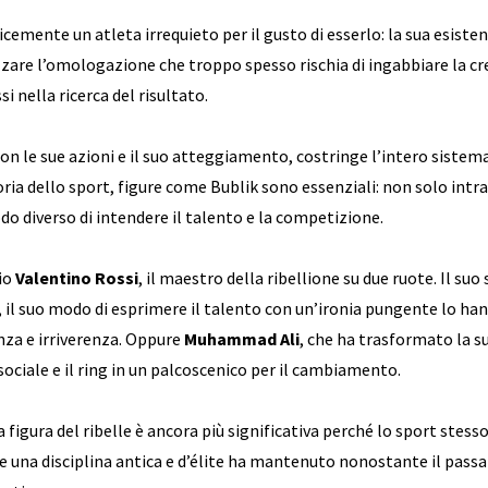
icemente un atleta irrequieto per il gusto di esserlo: la sua esiste
zare l’omologazione che troppo spesso rischia di ingabbiare la cre
si nella ricerca del risultato.
, con le sue azioni e il suo atteggiamento, costringe l’intero sistema
oria dello sport, figure come Bublik sono essenziali: non solo in
do diverso di intendere il talento e la competizione.
io
Valentino Rossi
, il maestro della ribellione su due ruote. Il suo 
, il suo modo di esprimere il talento con un’ironia pungente lo 
nza e irriverenza. Oppure
Muhammad Ali
, che ha trasformato la s
sociale e il ring in un palcoscenico per il cambiamento.
a figura del ribelle è ancora più significativa perché lo sport stes
e una disciplina antica e d’élite ha mantenuto nonostante il passa