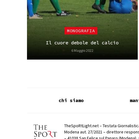
MONOGRAFIA
Il cuore debole del calcio
6 Maggio 2022
chi siamo
man
TheSpoRtLight.net – Testata Giornalistica
Modena aut. 27/2021 – direttore respons
– 41038 San Felice sul Panaro (Modena), 