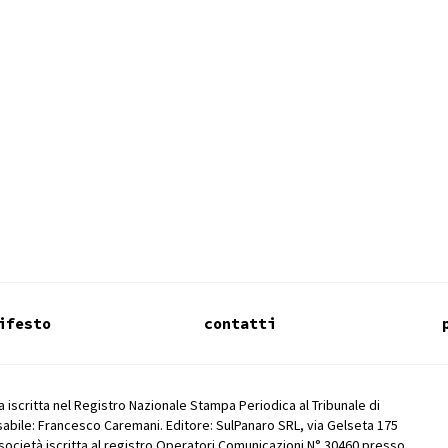
ifesto
contatti
 iscritta nel Registro Nazionale Stampa Periodica al Tribunale di
abile: Francesco Caremani. Editore: SulPanaro SRL, via Gelseta 175
società iscritta al registro Operatori Comunicazioni N° 30460 presso