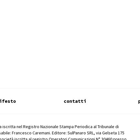
ifesto
contatti
 iscritta nel Registro Nazionale Stampa Periodica al Tribunale di
abile: Francesco Caremani. Editore: SulPanaro SRL, via Gelseta 175
società iscritta al registro Operatori Comunicazioni N° 30460 presso