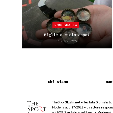
MONOGRAFIA
Biglie o ciclotappo?
16 Febbraio 2024
chi siamo
man
TheSpoRtLight.net – Testata Giornalistica
Modena aut. 27/2021 – direttore respons
– 41038 San Felice sul Panaro (Modena), 