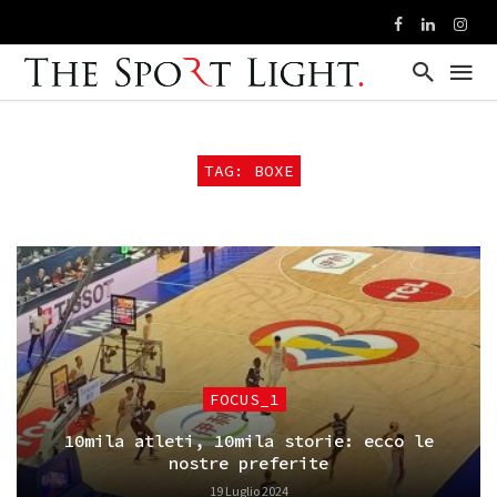
TAG: BOXE
FOCUS_1
10mila atleti, 10mila storie: ecco le
nostre preferite
19 Luglio 2024