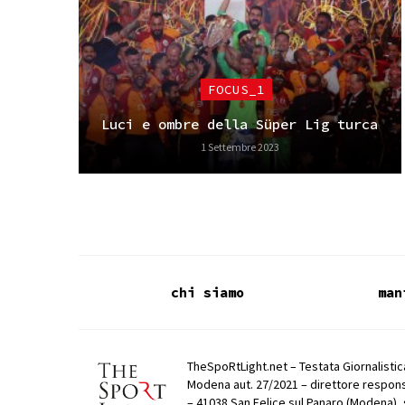
FOCUS_1
Luci e ombre della Süper Lig turca
1 Settembre 2023
chi siamo
man
TheSpoRtLight.net – Testata Giornalistica
Modena aut. 27/2021 – direttore respons
– 41038 San Felice sul Panaro (Modena), 