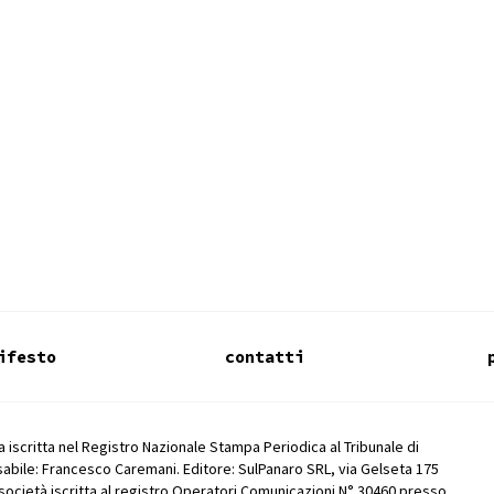
ifesto
contatti
 iscritta nel Registro Nazionale Stampa Periodica al Tribunale di
abile: Francesco Caremani. Editore: SulPanaro SRL, via Gelseta 175
società iscritta al registro Operatori Comunicazioni N° 30460 presso