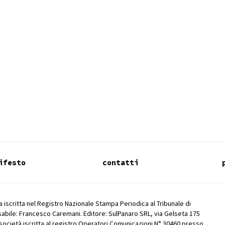
ifesto
contatti
 iscritta nel Registro Nazionale Stampa Periodica al Tribunale di
abile: Francesco Caremani. Editore: SulPanaro SRL, via Gelseta 175
società iscritta al registro Operatori Comunicazioni N° 30460 presso