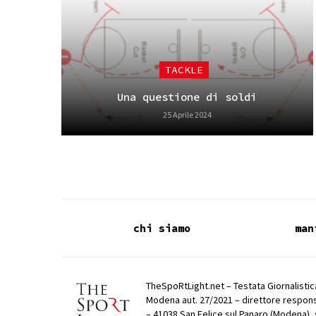
TACKLE
Una questione di soldi
25 Aprile 2024
chi siamo
man
TheSpoRtLight.net – Testata Giornalistica
Modena aut. 27/2021 – direttore respons
– 41038 San Felice sul Panaro (Modena), 