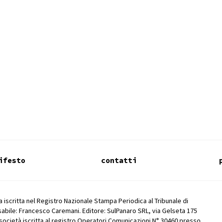
ifesto
contatti
 iscritta nel Registro Nazionale Stampa Periodica al Tribunale di
abile: Francesco Caremani. Editore: SulPanaro SRL, via Gelseta 175
società iscritta al registro Operatori Comunicazioni N° 30460 presso