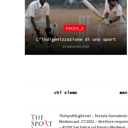
FOCUS_2
L’indigenizzazione di uno sport
23 Settembre 2022
chi siamo
man
TheSpoRtLight.net – Testata Giornalistica
Modena aut. 27/2021 – direttore respons
– 41038 San Felice sul Panaro (Modena), 