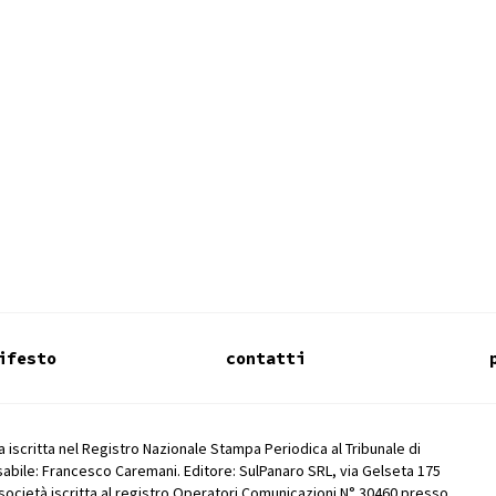
ifesto
contatti
 iscritta nel Registro Nazionale Stampa Periodica al Tribunale di
abile: Francesco Caremani. Editore: SulPanaro SRL, via Gelseta 175
società iscritta al registro Operatori Comunicazioni N° 30460 presso