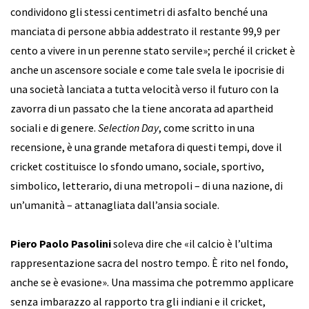
condividono gli stessi centimetri di asfalto benché una
manciata di persone abbia addestrato il restante 99,9 per
cento a vivere in un perenne stato servile»; perché il cricket è
anche un ascensore sociale e come tale svela le ipocrisie di
una società lanciata a tutta velocità verso il futuro con la
zavorra di un passato che la tiene ancorata ad apartheid
sociali e di genere.
Selection Day
, come scritto in una
recensione, è una grande metafora di questi tempi, dove il
cricket costituisce lo sfondo umano, sociale, sportivo,
simbolico, letterario, di una metropoli – di una nazione, di
un’umanità – attanagliata dall’ansia sociale.
Piero Paolo Pasolini
soleva dire che «il calcio è l’ultima
rappresentazione sacra del nostro tempo. È rito nel fondo,
anche se è evasione». Una massima che potremmo applicare
senza imbarazzo al rapporto tra gli indiani e il cricket,