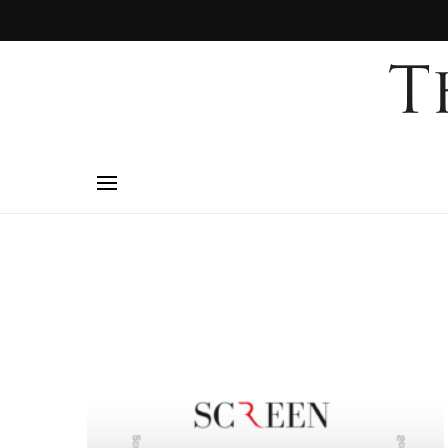
mo
to
i