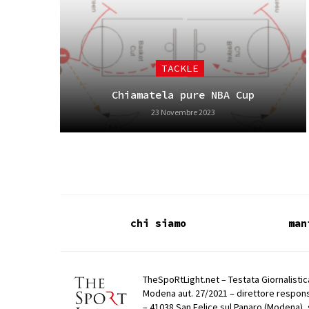
TACKLE
Chiamatela pure NBA Cup
23 Novembre 2023
chi siamo
man
TheSpoRtLight.net – Testata Giornalistica
Modena aut. 27/2021 – direttore respons
– 41038 San Felice sul Panaro (Modena), 