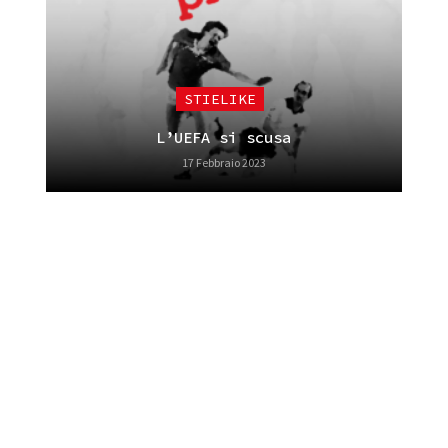
STIELIKE
L’UEFA si scusa
17 Febbraio 2023