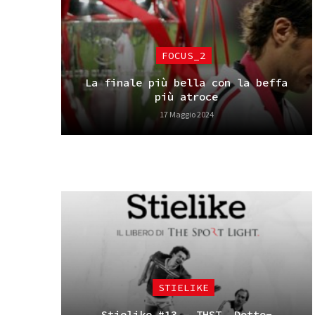
FOCUS_2
La finale più bella con la beffa
più atroce
17 Maggio 2024
STIELIKE
Stielike #13 – THST, Dotto-