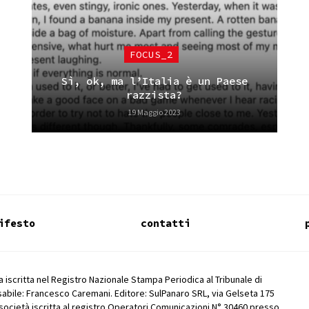
FOCUS_2
Sì, ok, ma l’Italia è un Paese
razzista?
19 Maggio 2023
ifesto
contatti
 iscritta nel Registro Nazionale Stampa Periodica al Tribunale di
abile: Francesco Caremani. Editore: SulPanaro SRL, via Gelseta 175
società iscritta al registro Operatori Comunicazioni N° 30460 presso