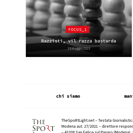
FOCUS_1
Razzisti, vil razza bastarda
19 Maggio 2023
chi siamo
man
TheSpoRtLight.net – Testata Giornalistica
Modena aut. 27/2021 – direttore respons
– 41038 San Felice sul Panaro (Modena), 