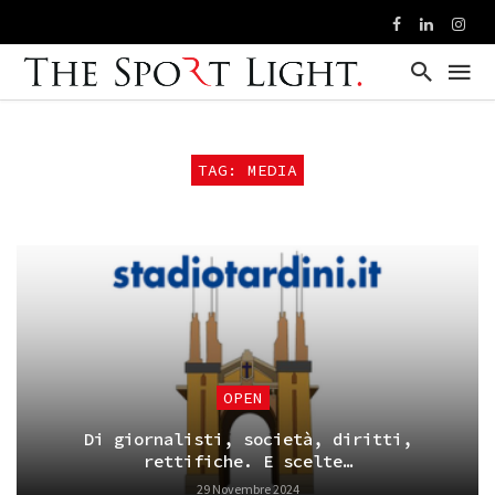
TAG: MEDIA
OPEN
Di giornalisti, società, diritti,
rettifiche. E scelte…
29 Novembre 2024