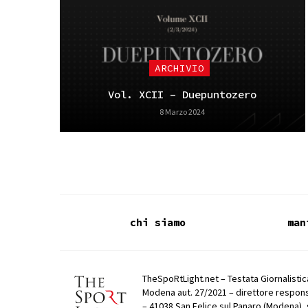
ARCHIVIO
Vol. XCII – Duepuntozero
8 Marzo 2024
chi siamo
man
TheSpoRtLight.net – Testata Giornalistica
Modena aut. 27/2021 – direttore respons
– 41038 San Felice sul Panaro (Modena), 