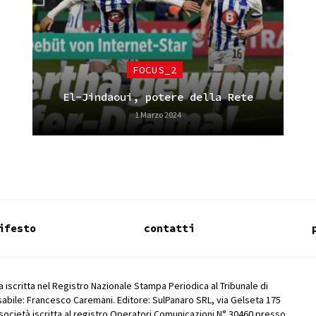
FOCUS_2
El-Jindaoui, potere della Rete
1 Marzo 2024
ifesto
contatti
 iscritta nel Registro Nazionale Stampa Periodica al Tribunale di
abile: Francesco Caremani. Editore: SulPanaro SRL, via Gelseta 175
società iscritta al registro Operatori Comunicazioni N° 30460 presso