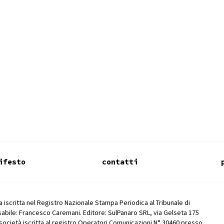
ifesto
contatti
 iscritta nel Registro Nazionale Stampa Periodica al Tribunale di
abile: Francesco Caremani. Editore: SulPanaro SRL, via Gelseta 175
società iscritta al registro Operatori Comunicazioni N° 30460 presso