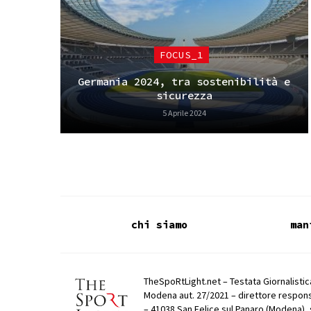
FOCUS_1
Germania 2024, tra sostenibilità e
sicurezza
5 Aprile 2024
chi siamo
man
TheSpoRtLight.net – Testata Giornalistica
Modena aut. 27/2021 – direttore respons
– 41038 San Felice sul Panaro (Modena), 