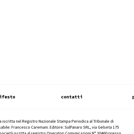
ifesto
contatti
 iscritta nel Registro Nazionale Stampa Periodica al Tribunale di
abile: Francesco Caremani. Editore: SulPanaro SRL, via Gelseta 175
società iscritta al registro Operatori Comunicazioni N° 30460 presso