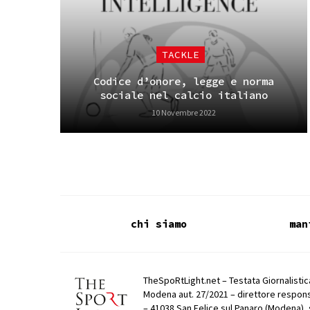
TACKLE
Codice d’onore, legge e norma
sociale nel calcio italiano
10 Novembre 2022
chi siamo
man
TheSpoRtLight.net – Testata Giornalistica
Modena aut. 27/2021 – direttore respons
– 41038 San Felice sul Panaro (Modena), 