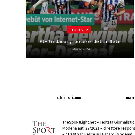
FOCUS_2
El-Jindaoui, potere della Rete
1 Marzo 2024
chi siamo
man
TheSpoRtLight.net – Testata Giornalistica
Modena aut. 27/2021 – direttore respons
– 41038 San Felice sul Panaro (Modena), 