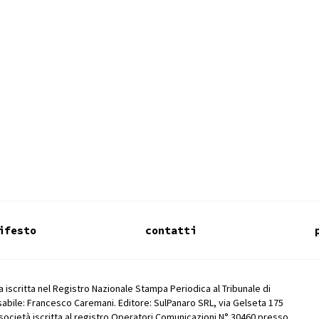
ifesto
contatti
 iscritta nel Registro Nazionale Stampa Periodica al Tribunale di
abile: Francesco Caremani. Editore: SulPanaro SRL, via Gelseta 175
società iscritta al registro Operatori Comunicazioni N° 30460 presso