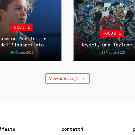
FOCUS_1
FOCUS_1
Jasmine Paolini, o
dell’inaspettato
Heysel, una lezione 
30 Maggio 2025
23 Maggio 2025
View all focus_1
ifesto
contatti