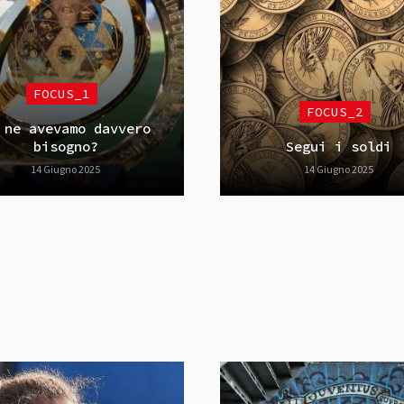
FOCUS_1
FOCUS_2
 ne avevamo davvero
bisogno?
Segui i soldi
14 Giugno 2025
14 Giugno 2025