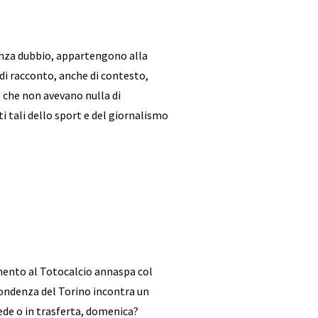
, senza dubbio, appartengono alla
e di racconto, anche di contesto,
he che non avevano nulla di
ti tali dello sport e del giornalismo
imento al Totocalcio annaspa col
pondenza del Torino incontra un
ede o in trasferta, domenica?