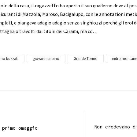
olo della casa, il ragazzetto ha aperto il suo quaderno dove al post
ssicuranti di Mazzola, Maroso, Bacigalupo, con le annotazioni metic
plati, e piangeva adagio adagio senza singhiozzi perchè gli eroi 
ttaglia o travolti dai tifoni dei Caraibi, ma co…
ino buzzati
giovanni arpino
Grande Torino
indro montanel
Non credevamo d
 primo omaggio