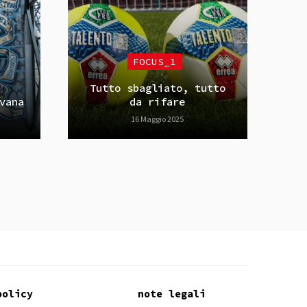
FOCUS_1
Tutto sbagliato, tutto
vana
da rifare
16 Maggio 2025
policy
note legali