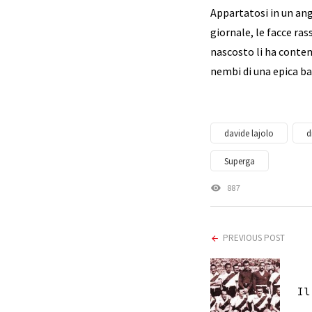
Appartatosi in un ang
giornale, le facce ra
nascosto li ha contem
nembi di una epica ba
davide lajolo
d
Superga
887
PREVIOUS POST
Il