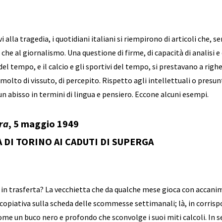
vi alla tragedia, i quotidiani italiani si riempirono di articoli che
 che al giornalismo. Una questione di firme, di capacità di analisi 
 del tempo, e il calcio e gli sportivi del tempo, si prestavano a rig
molto di vissuto, di percepito. Rispetto agli intellettuali o presun
un abisso in termini di lingua e pensiero. Eccone alcuni esempi.
ra
, 5 maggio 1949
A DI TORINO AI CADUTI DI SUPERGA
 in trasferta? La vecchietta che da qualche mese gioca con accan
opiativa sulla scheda delle scommesse settimanali; là, in corris
ome un buco nero e profondo che sconvolge i suoi miti calcoli. In s