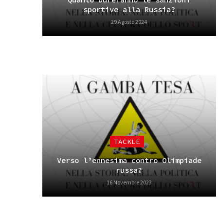
sportive alla Russia?
29 Agosto 2024
TACKLE
Verso l’ennesima contro Olimpiade
russa?
16 Novembre 2023