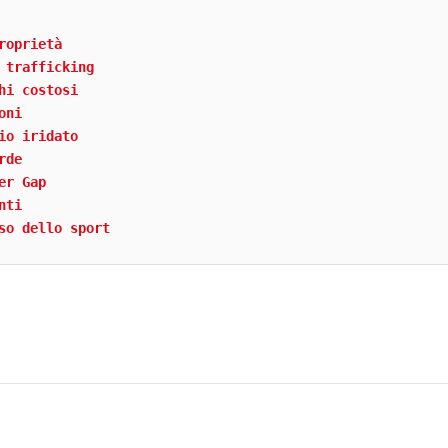
roprietà
 trafficking
hi costosi
oni
io iridato
rde
er Gap
nti
so dello sport