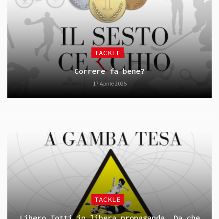
TACKLE
Correre fa bene?
17 Aprile 2025
TACKLE
Libero Totti in libera propaganda. Da che