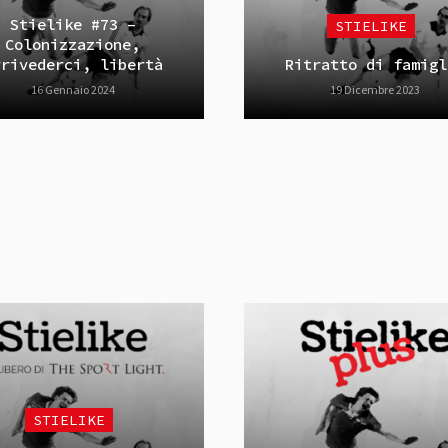
Stielike #73 –
STIELIKE
Colonizzazione,
rrivederci, libertà
Ritratto di famigl
16 Gennaio 2024
19 Dicembre 2023
STIELIKE