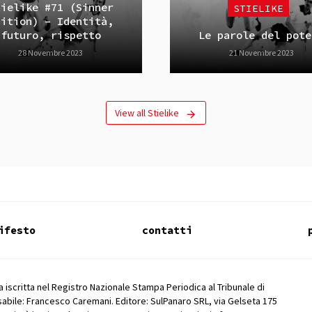
tielike #71 (Sinner
STIELIKE
dition) – Identità,
futuro, rispetto
Le parole del pote
28 Novembre 2023
21 Novembre 2023
View all Stielike
ifesto
contatti
 iscritta nel Registro Nazionale Stampa Periodica al Tribunale di
abile: Francesco Caremani. Editore: SulPanaro SRL, via Gelseta 175