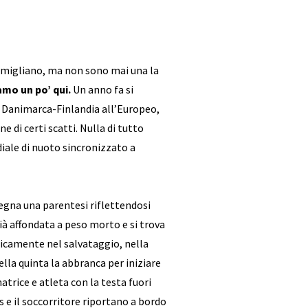
somigliano, ma non sono mai una la
iamo un po’ qui.
Un anno fa si
di Danimarca-Finlandia all’Europeo,
e di certi scatti. Nulla di tutto
iale di nuoto sincronizzato a
segna una parentesi riflettendosi
ià affondata a peso morto e si trova
ticamente nel salvataggio, nella
nella quinta la abbranca per iniziare
natrice e atleta con la testa fuori
es e il soccorritore riportano a bordo