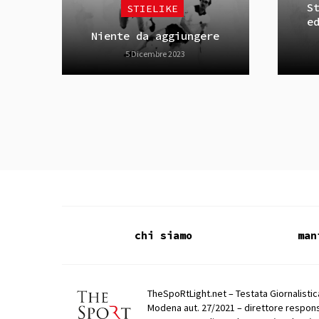
S
STIELIKE
e
Niente da aggiungere
5 Dicembre 2023
chi siamo
man
TheSpoRtLight.net – Testata Giornalistica
Modena aut. 27/2021 – direttore respons