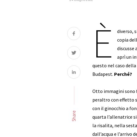
È
diverso, s
copia dell
discusse 
aprì un i
questo nel caso della
Budapest.
Perché?
Otto immagini sono fi
peraltro con effetto 
con il ginocchio a fo
Share
quarta l’allenatrice s
la risalita, nella ses
dall’acqua e l’arrivo 