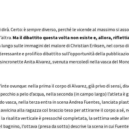
i dirà. Certo: è
sempre
diverso, perché le vicende al massimo si as
’altra.
Ma il dibattito questa volta non esiste e, allora, riflett
a lungo sulle immagini del malore di Christian Eriksen, nel corso 
nteressante e prolifico dibattito sull’opportunità della pubblicazion
 sincronette Anita Alvarez, svenuta mercoledì nella vasca del Mond
nte ovunque: nella prima il corpo di Alvarez, già privo di sensi, di
specchio a pelo d’acqua, nella seconda (in campo largo) l’atleta è g
ndo vasca, nella terza entra in scena Andrea Fuentes, lanciata plas
i avvicina alla ragazza col braccio teso per attirarne il corpo a sé, 
ta la risalita verticale è pressoché completata, la settima vede alle
del bagnino, l’ottava (presa da sotto) descrive la scena in cui Fuent