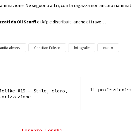
rianimazione. Ne seguono altri, con la ragazza non ancora rianimata
izzati da Oli Scarff
di Afp e distribuiti anche attrave…
anita alvarez
Christian Eriksen
fotografie
nuoto
Il professionis
ielike #19 – Stile, cloro,
torizzazione
Lorenzo Longhi