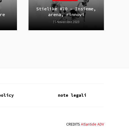
Stielike #70 – Insieme,
re
arena, rinnovi
15 Novembre 2023
policy
note legali
CREDITS
Atlantide ADV