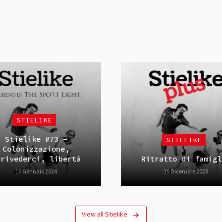
STIELIKE
Stielike #73 –
STIELIKE
Colonizzazione,
rrivederci, libertà
Ritratto di famigl
16 Gennaio 2024
19 Dicembre 2023
View all Stielike