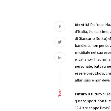
Identità
Da “caso Naz
d’Italia, è un attimo,
di Giancarlo Dotto) «
bandiera, non per do
micidiale nel suo ess
e italiano». Insomma:
personale, buttati ne
essere orgogliosi, ch
affari suoi e non deve
Share
Futuro
Il futuro di J
questo sport non tutte
1? Altre coppe Davis?