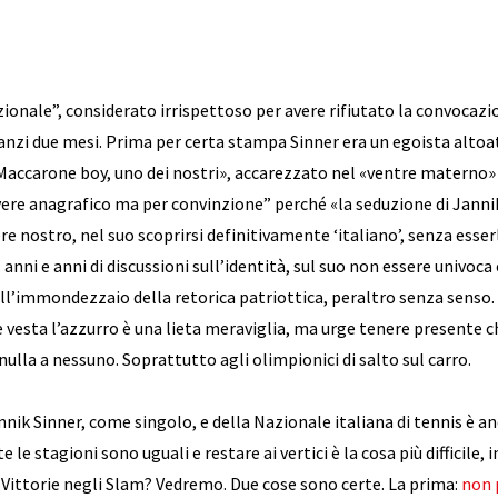
ionale”, considerato irrispettoso per avere rifiutato la convocaz
 anzi due mesi. Prima per certa stampa Sinner era un egoista altoat
Maccarone boy, uno dei nostri», accarezzato nel «ventre materno» d
vere anagrafico ma per convinzione” perché «la seduzione di Janni
ere nostro, nel suo scoprirsi definitivamente ‘italiano’, senza es
 anni e anni di discussioni sull’identità, sul suo non essere univoc
ll’immondezzaio della retorica patriottica, peraltro senza senso. 
e vesta l’azzurro è una lieta meraviglia, ma urge tenere presente 
 nulla a nessuno. Soprattutto agli olimpionici di salto sul carro.
annik Sinner, come singolo, e della Nazionale italiana di tennis è an
 le stagioni sono uguali e restare ai vertici è la cosa più difficile,
 Vittorie negli Slam? Vedremo. Due cose sono certe. La prima:
non 