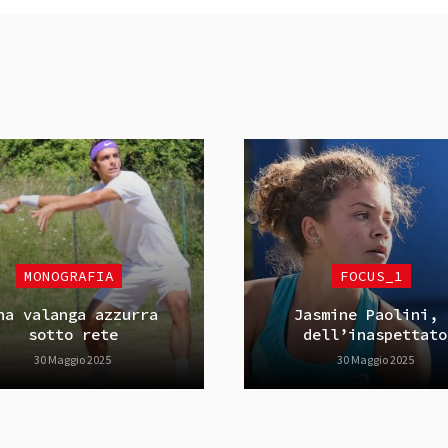
MONOGRAFIA
FOCUS_1
na valanga azzurra
Jasmine Paolini, 
sotto rete
dell’inaspettato
30 Maggio 2025
30 Maggio 2025