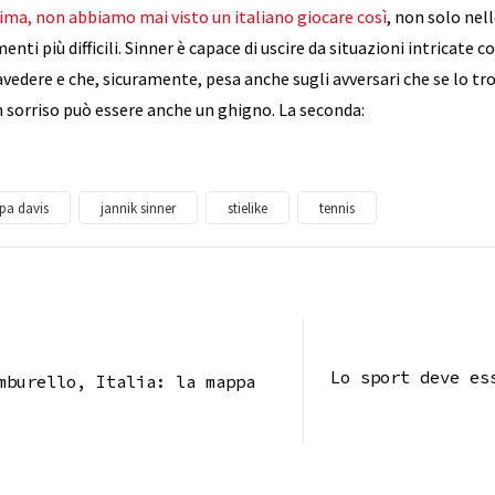
ima, non abbiamo mai visto un italiano giocare così
, non solo nel
enti più difficili. Sinner è capace di uscire da situazioni intricate
avedere e che, sicuramente, pesa anche sugli avversari che se lo tro
n sorriso può essere anche un ghigno. La seconda:
pa davis
jannik sinner
stielike
tennis
Lo sport deve es
mburello, Italia: la mappa