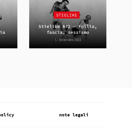
STIELIKE
Stielike #72 – Follia,
ia
fascia, sessismo
12 Dicembre 2023
policy
note legali