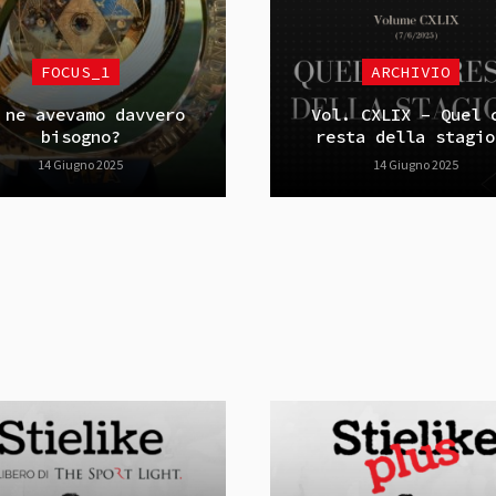
FOCUS_1
ARCHIVIO
 ne avevamo davvero
Vol. CXLIX – Quel 
bisogno?
resta della stagio
14 Giugno 2025
14 Giugno 2025