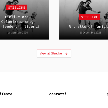
STIELIKE
Stielike #73 –
STIELIKE
Colonizzazione,
rrivederci, libertà
Ritratto di famigl
16 Gennaio 2024
19 Dicembre 2023
View all Stielike
ifesto
contatti