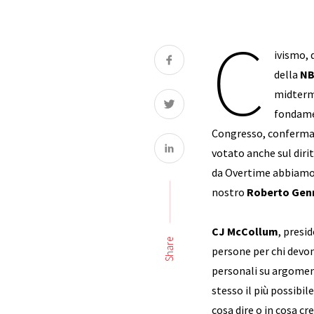
C
ivismo, 
della
N
midterm
fondame
Congresso, confermare 
votato anche sul diri
da Overtime abbiamo r
nostro
Roberto Gen
CJ McCollum
, presi
Share
persone per chi devon
personali su argoment
stesso il più possibil
cosa dire o in cosa cre