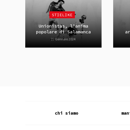
STIELIKE
Unionistas, l’anima
popolare di Salamanca
a
23 Gennaio 2024
chi siamo
man