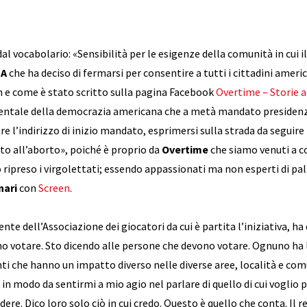
dal vocabolario: «Sensibilità per le esigenze della comunità in cui il
BA
che ha deciso di fermarsi per consentire a tutti i cittadini americ
 e come è stato scritto sulla pagina Facebook
Overtime – Storie a
ntale della democrazia americana che a metà mandato presidenzia
l’indirizzo di inizio mandato, esprimersi sulla strada da seguire ne
tto all’aborto», poiché è proprio da
Overtime
che siamo venuti a c
ipreso i virgolettati; essendo appassionati ma non esperti di pall
nari
con
Screen
.
dente dell’Associazione dei giocatori da cui è partita l’iniziativa, h
o votare. Sto dicendo alle persone che devono votare. Ognuno ha 
i che hanno un impatto diverso nelle diverse aree, località e comu
e in modo da sentirmi a mio agio nel parlare di quello di cui voglio
dere. Dico loro solo ciò in cui credo. Questo è quello che conta. Il r