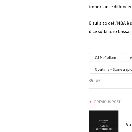
importante diffondere
E sul sito dell’NBA è
dice sulla loro bassa
CJ McCollum
e
Overtime – Storie a spi
891
PREVIOUS POST
Vo