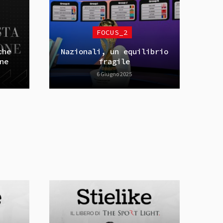
FOCUS_2
che
Nazionali, un equilibrio
ne
fragile
6 Giugno 2025