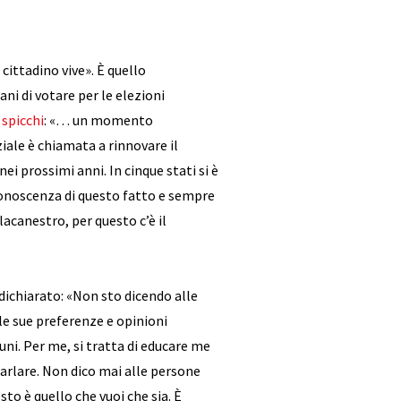
 cittadino vive». È quello
ani di votare per le elezioni
 spicchi
: «… un momento
le è chiamata a rinnovare il
i prossimi anni. In cinque stati si è
onoscenza di questo fatto e sempre
acanestro, per questo c’è il
a dichiarato: «Non sto dicendo alle
le sue preferenze e opinioni
ni. Per me, si tratta di educare me
 parlare. Non dico mai alle persone
esto è quello che vuoi che sia. È