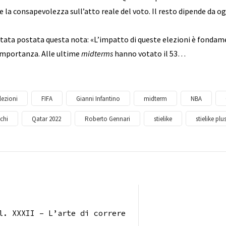
 la consapevolezza sull’atto reale del voto. Il resto dipende da o
 stata postata questa nota: «L’impatto di queste elezioni è fondamen
 importanza. Alle ultime
midterms
hanno votato il 53…
lezioni
FIFA
Gianni Infantino
midterm
NBA
cchi
Qatar 2022
Roberto Gennari
stielike
stielike plu
l. XXXII – L’arte di correre