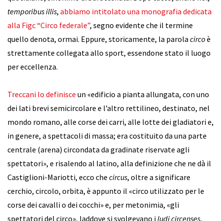
temporibus illis
,
abbiamo intitolato una monografia dedicata
alla Figc “Circo federale”
, segno evidente che il termine
quello denota, ormai. Eppure, storicamente, la parola
circo
è
strettamente collegata allo sport, essendone stato il luogo
per eccellenza.
Treccani lo definisce
un «edificio a pianta allungata, con uno
dei lati brevi semicircolare e l’altro rettilineo, destinato, nel
mondo romano, alle corse dei carri, alle lotte dei gladiatori e,
in genere, a spettacoli di massa; era costituito da una parte
centrale (arena) circondata da gradinate riservate agli
spettatori», e risalendo al latino, alla definizione che ne dà il
Castiglioni-Mariotti, ecco che
circus
, oltre a significare
cerchio, circolo, orbita, è appunto il «circo utilizzato per le
corse dei cavalli o dei cocchi» e, per metonimia, «gli
spettatori del circo», laddove si svolgevano i
ludi circenses
,