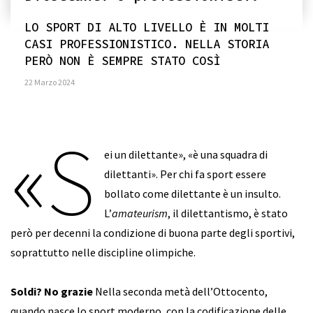
LO SPORT DI ALTO LIVELLO È IN MOLTI
CASI PROFESSIONISTICO. NELLA STORIA
PERÒ NON È SEMPRE STATO COSÌ
22 Marzo 2024
«S
ei un dilettante», «è una squadra di
dilettanti». Per chi fa sport essere
bollato come dilettante è un insulto.
L’
amateurism
, il dilettantismo, è stato
però per decenni la condizione di buona parte degli sportivi,
soprattutto nelle discipline olimpiche.
Soldi? No grazie
Nella seconda metà dell’Ottocento,
quando nasce lo sport moderno, con la codificazione delle