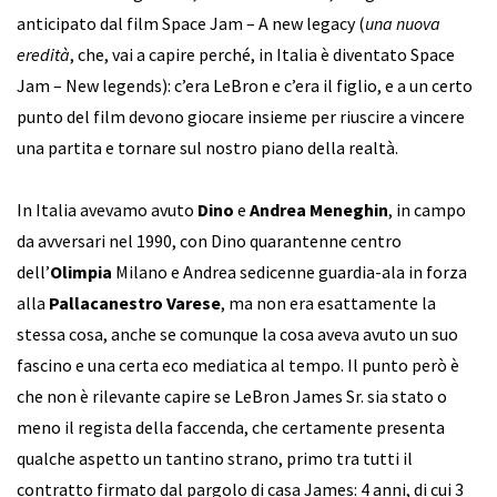
anticipato dal film Space Jam – A new legacy (
una nuova
eredità
, che, vai a capire perché, in Italia è diventato Space
Jam – New legends): c’era LeBron e c’era il figlio, e a un certo
punto del film devono giocare insieme per riuscire a vincere
una partita e tornare sul nostro piano della realtà.
In Italia avevamo avuto
Dino
e
Andrea Meneghin
, in campo
da avversari nel 1990, con Dino quarantenne centro
dell’
Olimpia
Milano e Andrea sedicenne guardia-ala in forza
alla
Pallacanestro Varese
, ma non era esattamente la
stessa cosa, anche se comunque la cosa aveva avuto un suo
fascino e una certa eco mediatica al tempo. Il punto però è
che non è rilevante capire se LeBron James Sr. sia stato o
meno il regista della faccenda, che certamente presenta
qualche aspetto un tantino strano, primo tra tutti il
contratto firmato dal pargolo di casa James: 4 anni, di cui 3