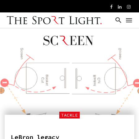
TACKLE
LeBron legacy