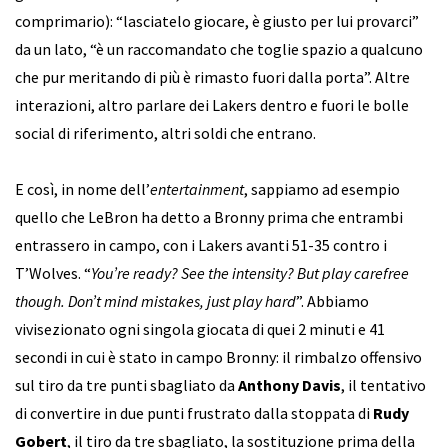
comprimario): “lasciatelo giocare, è giusto per lui provarci”
da un lato, “è un raccomandato che toglie spazio a qualcuno
che pur meritando di più è rimasto fuori dalla porta”. Altre
interazioni, altro parlare dei Lakers dentro e fuori le bolle
social di riferimento, altri soldi che entrano.
E così, in nome dell’
entertainment
, sappiamo ad esempio
quello che LeBron ha detto a Bronny prima che entrambi
entrassero in campo, con i Lakers avanti 51-35 contro i
T’Wolves. “
You’re ready? See the intensity? But play carefree
though. Don’t mind mistakes, just play hard
”. Abbiamo
vivisezionato ogni singola giocata di quei 2 minuti e 41
secondi in cui è stato in campo Bronny: il rimbalzo offensivo
sul tiro da tre punti sbagliato da
Anthony Davis
, il tentativo
di convertire in due punti frustrato dalla stoppata di
Rudy
Gobert
, il tiro da tre sbagliato, la sostituzione prima della