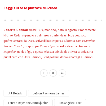
Leggi tutte le puntate di
Screen
Roberto Gennari
classe 1979, mancino, nato in agosto. Praticamente
Michael Redd, stipendio e palmarès a parte. Ha un blog cestistico
ipofrequentato dal 2006, scrive di basket per
La Giornata Tipo
e
Overtime –
Storie a Spicchi
, di sport per
Crampi Sportivi
e di calcio per
Amaranto
Magazine
. Ha due figli, e questa è la sua principale attività sportiva. Ha
pubblicato con Ultra Edizioni, Bradipolibri Editore e Battaglia Edizioni.
J.J. Redick
LeBron Raymone James
LeBron Raymone James junior
Los Angeles Laker