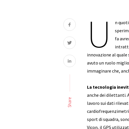
U
n quoti
sperim
fa avre
intratt
innovazione al quale 
avuto un ruolo migliora
immaginare che, anch
La tecnologia inevi
anche dei dilettanti.
Share
lavoro sui dati rileva
cardiofrequenzimetri a
sport di squadra, son
Vicon, il GPS utilizza