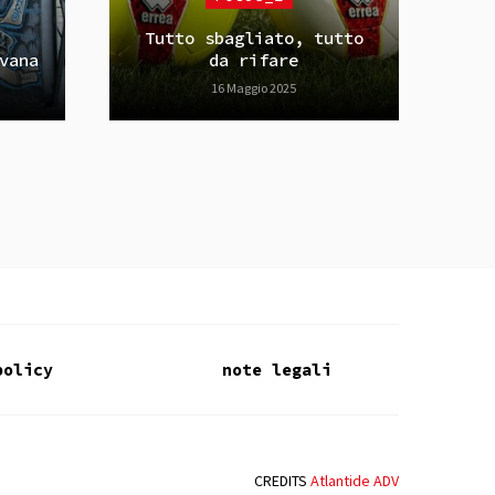
Tutto sbagliato, tutto
vana
da rifare
16 Maggio 2025
policy
note legali
CREDITS
Atlantide ADV