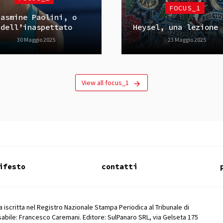
FOCUS_1
Jasmine Paolini, o
dell’inaspettato
Heysel, una lezione 
30 Maggio 2025
23 Maggio 2025
View all focus_1
ifesto
contatti
 iscritta nel Registro Nazionale Stampa Periodica al Tribunale di
abile: Francesco Caremani. Editore: SulPanaro SRL, via Gelseta 175