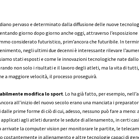
diano pervaso e determinato dalla diffusione delle nuove tecnolog
entando giorno dopo giorno anche oggi, attraverso l’esposizione 
mmo considerato futuristico, prim’ancora che futuribile. In termini
enimento, negli ultimi due decenni è interessante rilevare l’aume
siamo stati esposti e come le innovazioni tecnologiche nate dallo
ndo non solo i risultati e il lavoro degli atleti, ma la vita di tutti,
e a maggiore velocità, il processo proseguirà.
tabilmente modifica lo sport
. Lo ha già fatto, per esempio, nell’
 Ancora all’inizio del nuovo secolo erano una manciata i preparatori
ti dalle prime forme di ciò di cui, adesso, nessuno può fare a meno: 
pplicati agli atleti durante le sedute di allenamento, in certi casi
o arrivate la computer vision per monitorare le partite, le telec
to costantemente in allenamento e altre tecnologie capaci di generar