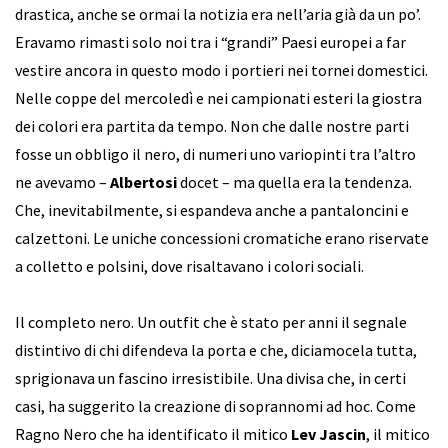
drastica, anche se ormai la notizia era nell’aria già da un po’.
Eravamo rimasti solo noi tra i “grandi” Paesi europei a far
vestire ancora in questo modo i portieri nei tornei domestici.
Nelle coppe del mercoledì e nei campionati esteri la giostra
dei colori era partita da tempo. Non che dalle nostre parti
fosse un obbligo il nero, di numeri uno variopinti tra l’altro
ne avevamo –
Albertosi
docet – ma quella era la tendenza.
Che, inevitabilmente, si espandeva anche a pantaloncini e
calzettoni. Le uniche concessioni cromatiche erano riservate
a colletto e polsini, dove risaltavano i colori sociali.
Il completo nero. Un outfit che è stato per anni il segnale
distintivo di chi difendeva la porta e che, diciamocela tutta,
sprigionava un fascino irresistibile. Una divisa che, in certi
casi, ha suggerito la creazione di soprannomi ad hoc. Come
Ragno Nero che ha identificato il mitico
Lev Jascin
, il mitico