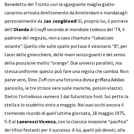
Benedetto del Tronto con la sgargiante maglia giallo-
canarino arrivata direttamente da Amsterdam e mandatagli
personalmente da
Jan Jongbloed
! Sì, proprio lui, il portiere
dell’
Olanda
di Cruyff seconda al mondiale tedesco del ‘74, il
padrone del negozio, non a caso chiamato “tabaccaio
volante”. Quello che sulle spalle portava il visionario “8”, per
tacer delle ginocchiere, delle mani senza guanti e del senso
della posizione molto “orange”. Due universi paralleli, ma
stessa uniforme: questo può fare una regola che cambia. Non
parve vero, Dino Zoff con una fotonica divisa griffata Adidas:
paricollo, le tre strisce nere sulle maniche, polsini elastici.
Dietro l’ortodosso numero 1 dal futuristico font. Sul petto la
stella e lo scudetto vinto a maggio. Nei suoi occhi ancora il
tremendo ricordo di quell’ultima giornata, 18 maggio 1975,
5-0 al
Lanerossi Vicenza
, con la classica invasione “pacifica”
dei tifosi festanti per il successo. A lui, quelli più devoti, alla