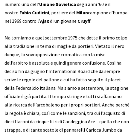
numero uno dell’
Unione Sovietica
degli anni ’60 e il
nostro
Fabio Cudicini
, portiere del
Milan
campione d’Europa
nel 1969 contro l’
Ajax
di un giovane
Cruyff
.
Ma torniamo a quel settembre 1975 che dette il primo colpo
alla tradizione in tema di maglie da portieri. Vietato il nero
dunque, la sovrapposizione cromatica con la mise
dell’arbitro è assoluta e quindi genera confusione. Così ha
deciso fin da giugno l’International Board che da sempre
scrive le regole del pallone a cui ha fatto seguito il placet
della Federcalcio italiana. Ma siamo a settembre, la stagione
ufficiale è già partita. Il tempo stringe e tutti si affannano
alla ricerca dell’arcobaleno per i propri portieri. Anche perché
la regola è chiara, così come le sanzioni, tra cui l’acquisto di
dieci flaconi da cinque litri di Candeggina Ace – quella che non
strappa, e di tante scatole di pennarelli Carioca Jumbo da