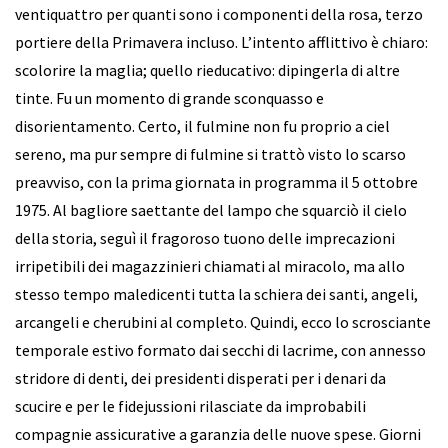
ventiquattro per quanti sono i componenti della rosa, terzo
portiere della Primavera incluso. L’intento afflittivo è chiaro:
scolorire la maglia; quello rieducativo: dipingerla di altre
tinte. Fu un momento di grande sconquasso e
disorientamento. Certo, il fulmine non fu proprio a ciel
sereno, ma pur sempre di fulmine si trattò visto lo scarso
preavviso, con la prima giornata in programma il 5 ottobre
1975. Al bagliore saettante del lampo che squarciò il cielo
della storia, seguì il fragoroso tuono delle imprecazioni
irripetibili dei magazzinieri chiamati al miracolo, ma allo
stesso tempo maledicenti tutta la schiera dei santi, angeli,
arcangeli e cherubini al completo. Quindi, ecco lo scrosciante
temporale estivo formato dai secchi di lacrime, con annesso
stridore di denti, dei presidenti disperati per i denari da
scucire e per le fidejussioni rilasciate da improbabili
compagnie assicurative a garanzia delle nuove spese. Giorni