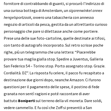
fornitore di contrabbando di guanti, si procurò l’indirizzo di
una curiosa bottega di Amsterdam, un
sigarenwinkel annex
hengelsportzaak
, ovvero una tabaccheria con annesso
negozio di articoli da pesca, gestita da un altrettanto curioso
personaggio che pare si dilettasse anche come portiere.
Prese una delle sue foto-cartoline, quelle destinate ai tifosi,
con tanto di autografo incorporato. Sul retro scrisse poche
righe, più un telegramma che una lettera: “Piacerebbe
provare tua maglia gialla stop. Spedire a Juventus, Galleria
San Federico 54 – Torino stop. Porto assegnato stop. Grazie.
Cordialità. DZ”. La risposta fu celere, il pacco fu recapitato a
destinazione due giorni dopo, neanche Amazon. Ci furono
questioni per il pagamento delle spese, il postino di fede
granata non sentì ragioni e poté raccontare di aver
battuto
Boniperti
sul terreno della vil moneta. Dare soldi,
vedere cammello. E fu così che Zoff si presentò a San