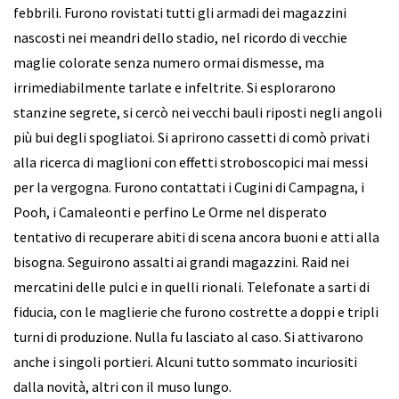
febbrili. Furono rovistati tutti gli armadi dei magazzini
nascosti nei meandri dello stadio, nel ricordo di vecchie
maglie colorate senza numero ormai dismesse, ma
irrimediabilmente tarlate e infeltrite. Si esplorarono
stanzine segrete, si cercò nei vecchi bauli riposti negli angoli
più bui degli spogliatoi. Si aprirono cassetti di comò privati
alla ricerca di maglioni con effetti stroboscopici mai messi
per la vergogna. Furono contattati i Cugini di Campagna, i
Pooh, i Camaleonti e perfino Le Orme nel disperato
tentativo di recuperare abiti di scena ancora buoni e atti alla
bisogna. Seguirono assalti ai grandi magazzini. Raid nei
mercatini delle pulci e in quelli rionali. Telefonate a sarti di
fiducia, con le maglierie che furono costrette a doppi e tripli
turni di produzione. Nulla fu lasciato al caso. Si attivarono
anche i singoli portieri. Alcuni tutto sommato incuriositi
dalla novità, altri con il muso lungo.