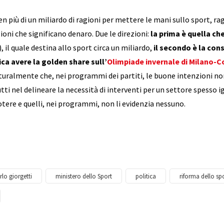
ben più di un miliardo di ragioni per mettere le mani sullo sport, r
ioni che significano denaro. Due le direzioni:
la prima è quella ch
), il quale destina allo sport circa un miliardo,
il secondo è la con
ca avere la golden share sull’
Olimpiade invernale di Milano-C
ralmente che, nei programmi dei partiti, le buone intenzioni non
tti nel delineare la necessità di interventi per un settore spesso ig
otere e quelli, nei programmi, non li evidenzia nessuno.
rlo giorgetti
ministero dello Sport
politica
riforma dello sp