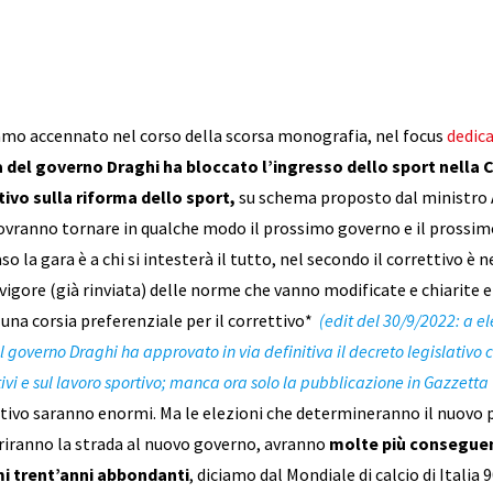
amo accennato nel corso della scorsa monografia, nel focus
dedica
 del governo Draghi ha bloccato l’ingresso dello sport nella C
tivo sulla riforma dello sport,
su schema proposto dal ministro A
dovranno tornare in qualche modo il prossimo governo e il pross
o la gara è a chi si intesterà il tutto, nel secondo il correttivo è
vigore (già rinviata) delle norme che vanno modificate e chiarite e
à una corsia preferenziale per il correttivo*
(edit del 30/9/2022: a el
el governo Draghi ha approvato in via definitiva il decreto legislativo c
tivi e sul lavoro sportivo; manca ora solo la pubblicazione in Gazzetta 
ivo saranno enormi. Ma le elezioni che determineranno il nuovo
priranno la strada al nuovo governo, avranno
molte più conseguenz
mi trent’anni abbondanti
, diciamo dal Mondiale di calcio di Italia 9