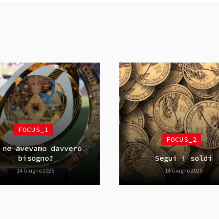
FOCUS_1
FOCUS_2
 ne avevamo davvero
bisogno?
Segui i soldi
14 Giugno 2025
14 Giugno 2025