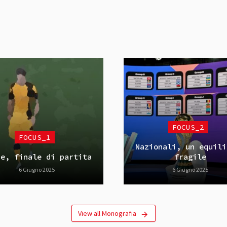
FOCUS_2
FOCUS_1
Nazionali, un equili
pe, finale di partita
fragile
6 Giugno 2025
6 Giugno 2025
View all Monografia