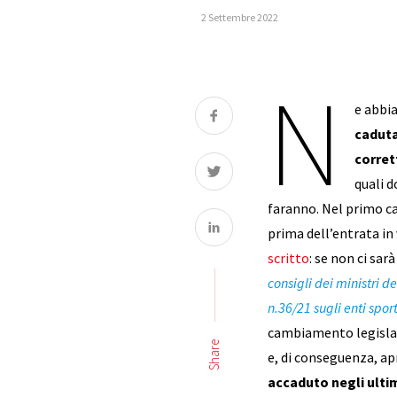
2 Settembre 2022
N
e abbi
caduta
corret
quali 
faranno. Nel primo cas
prima dell’entrata in 
scritto
: se non ci sar
consigli dei ministri d
n.36/21 sugli enti spor
cambiamento legislat
Share
e, di conseguenza, a
accaduto negli ulti