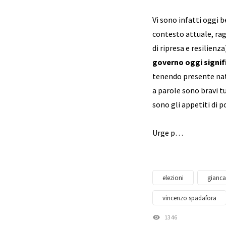
Vi sono infatti oggi 
contesto attuale, rag
di ripresa e resilienza
governo oggi signifi
tenendo presente natu
a parole sono bravi tu
sono gli appetiti di p
Urge p…
elezioni
gianca
vincenzo spadafora
1346