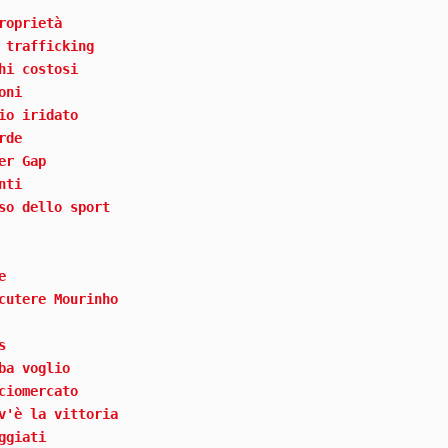
roprietà
 trafficking
hi costosi
oni
io iridato
rde
er Gap
nti
so dello sport
e
cutere Mourinho
s
ba voglio
ciomercato
v'è la vittoria
ggiati