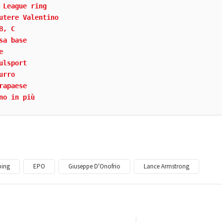
 League ring
utere Valentino
B, C
sa base
e
ulsport
urro
rapaese
no in più
ping
EPO
Giuseppe D'Onofrio
Lance Armstrong