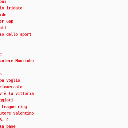
oni
io iridato
rde
er Gap
nti
so dello sport
e
cutere Mourinho
s
ba voglio
ciomercato
v'è la vittoria
ggiati
 League ring
utere Valentino
B, C
sa base