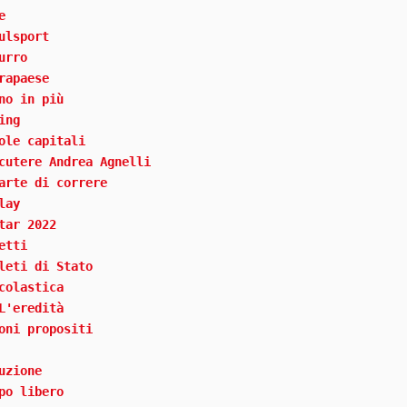
e
ulsport
urro
rapaese
no in più
ing
ole capitali
cutere Andrea Agnelli
arte di correre
lay
tar 2022
etti
leti di Stato
colastica
L'eredità
oni propositi
uzione
po libero