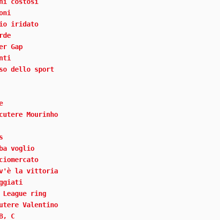
hi costosi
oni
io iridato
rde
er Gap
nti
so dello sport
e
cutere Mourinho
s
ba voglio
ciomercato
v'è la vittoria
ggiati
 League ring
utere Valentino
B, C