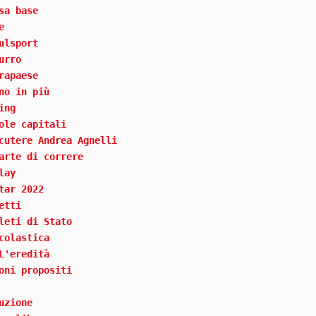
sa base
e
ulsport
urro
rapaese
no in più
ing
ole capitali
cutere Andrea Agnelli
arte di correre
lay
tar 2022
etti
leti di Stato
colastica
L'eredità
oni propositi
uzione