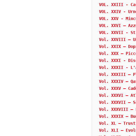
VOL. XXIII - Ca
VOL. XXIV - Urn
VOL. XXV - Minc
VOL. XXVI – Azz
VOL. XXVII - St
Vol. XXVIII – U
Vol. XXIX – Dop
Vol. XXX – Picc
Vol. XXXI - Dis
Vol. XXXII - L'
Vol. XXXIII – P
Vol. XXXIV – Qa
Vol. XXXV – Cad
Vol. XXXVI – At
Vol. XXXVII – S
Vol. XXXVIII – 
Vol. XXXIX – Bu
Vol. XL – Trust
Vol. XLI – Evol