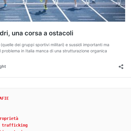
AFIE
roprietà
 trafficking